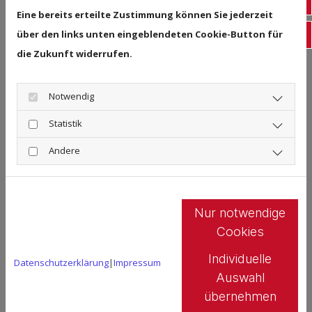
Fac
Cookie-Einstellungen entsprechend
Eine bereits erteilte Zustimmung können Sie jederzeit
Schreibe uns eine Nachricht
an.
über den links unten eingeblendeten Cookie-Button für
Ins
die Zukunft widerrufen.
Cookie Einstellungen
Notwendig
Statistik
Andere
Nur notwendige
Cookies
Individuelle
Datenschutzerklärung
|
Impressum
Auswahl
übernehmen