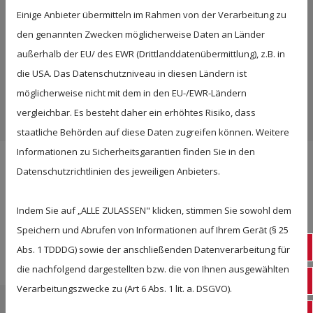
Einige Anbieter übermitteln im Rahmen von der Verarbeitung zu
Öffnungszeiten
den genannten Zwecken möglicherweise Daten an Länder
Montag
Geschlossen
außerhalb der EU/ des EWR (Drittlanddatenübermittlung), z.B. in
die USA. Das Datenschutzniveau in diesen Ländern ist
Dienstag - Freitag
10:30 - 18:00
möglicherweise nicht mit dem in den EU-/EWR-Ländern
Samstag
10:00 - 14:30
vergleichbar. Es besteht daher ein erhöhtes Risiko, dass
staatliche Behörden auf diese Daten zugreifen können. Weitere
Informationen zu Sicherheitsgarantien finden Sie in den
Datenschutzrichtlinien des jeweiligen Anbieters.
Google Maps inaktiv
Indem Sie auf „ALLE ZULASSEN" klicken, stimmen Sie sowohl dem
Aufgrund Ihrer Cookie-Einstellungen
Speichern und Abrufen von Informationen auf Ihrem Gerät (§ 25
kann dieses Modul nicht geladen
Tel
Abs. 1 TDDDG) sowie der anschließenden Datenverarbeitung für
werden.
die nachfolgend dargestellten bzw. die von Ihnen ausgewählten
E-ma
Wenn Sie dieses Modul sehen
Verarbeitungszwecke zu (Art 6 Abs. 1 lit. a. DSGVO).
möchten, passen Sie bitte Ihre