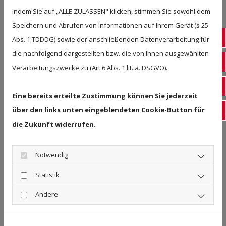
Indem Sie auf „ALLE ZULASSEN" klicken, stimmen Sie sowohl dem
Speichern und Abrufen von Informationen auf Ihrem Gerät (§ 25
Tel
Abs. 1 TDDDG) sowie der anschließenden Datenverarbeitung für
die nachfolgend dargestellten bzw. die von Ihnen ausgewählten
E-ma
Verarbeitungszwecke zu (Art 6 Abs. 1 lit. a. DSGVO).
Fac
Eine bereits erteilte Zustimmung können Sie jederzeit
über den links unten eingeblendeten Cookie-Button für
Ins
die Zukunft widerrufen.
Notwendig
Statistik
Andere